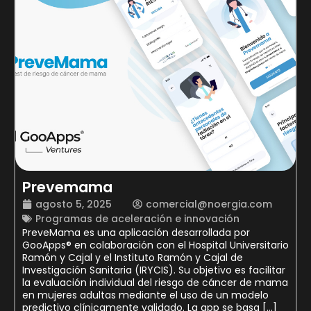
Prevemama
agosto 5, 2025
comercial@noergia.com
Programas de aceleración e innovación
PreveMama es una aplicación desarrollada por
GooApps® en colaboración con el Hospital Universitario
Ramón y Cajal y el Instituto Ramón y Cajal de
Investigación Sanitaria (IRYCIS). Su objetivo es facilitar
la evaluación individual del riesgo de cáncer de mama
en mujeres adultas mediante el uso de un modelo
predictivo clínicamente validado. La app se basa […]