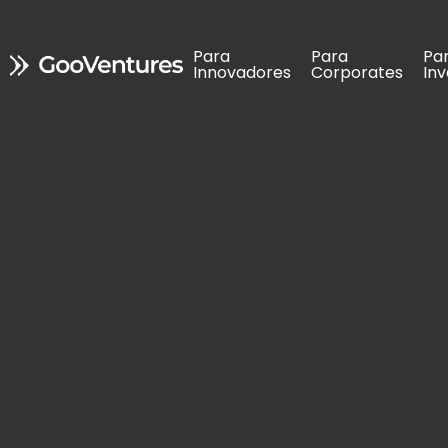
Para 
Para 
Para 
Para 
Pa
Pa
Innovadores
Innovadores
Corporates
Corporates
In
In