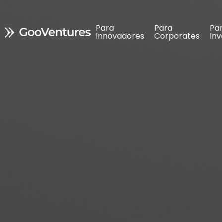
Para 
Para 
Para 
Para 
Pa
Pa
Innovadores
Innovadores
Corporates
Corporates
In
In