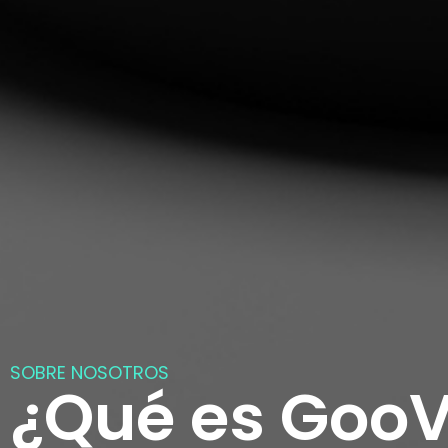
SOBRE NOSOTROS
¿Qué es GooV