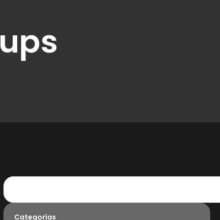
tups
Categorías