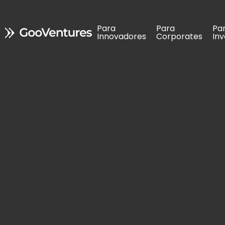
Para 
Para 
Para 
Para 
Pa
Pa
Innovadores
Innovadores
Corporates
Corporates
In
In