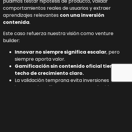
pudimos testar hipótesis de producto, validar
comportamientos reales de usuarios y extraer
aprendizajes relevantes
con una inversión
contenida
.
Este caso refuerza nuestra visión como venture
builder:
Innovar no siempre significa escalar
, pero
siempre aporta valor.
Gamificación sin contenido oficial tiene un
techo de crecimiento claro.
La validación temprana evita inversiones
innecesarias y libera recursos para las ideas con
verdadero encaje mercado-producto.
Cada proyecto, incluso los que no prosperan, nutre
nuestro ecosistema con experiencia, conocimiento
del mercado y criterio estratégico.