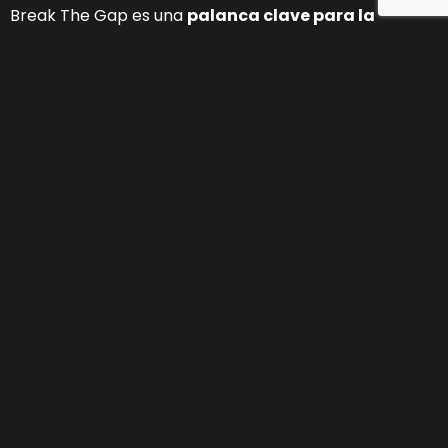
Break The Gap es una
palanca clave para la
aceleración de startups
del portafolio del Venture
Studio de GooVentures. Combina validación, conexión
con inversores y posicionamiento estratégico en un
entorno diseñado para convertir la innovación en
tracción real.
Inversión y expansión