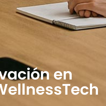
ovación en
 WellnessTech