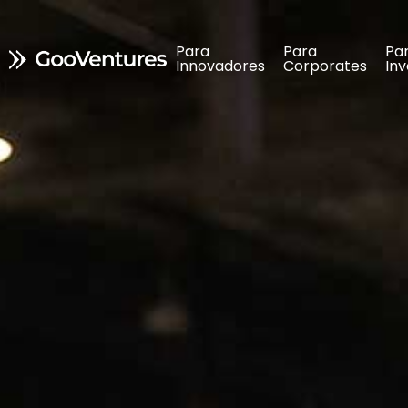
Para 
Para 
Para 
Para 
Pa
Pa
Innovadores
Innovadores
Corporates
Corporates
In
In