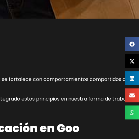
os: se fortalece con comportamientos compartidos que
egrado estos principios en nuestra forma de trabajar
icación en Goo