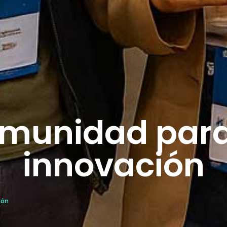
omunidad para
innovación
ión