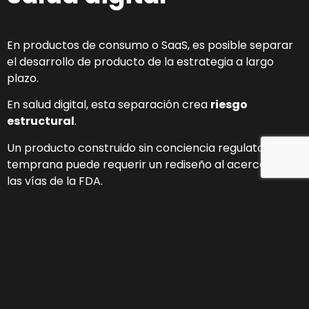
En productos de consumo o SaaS, es posible separar
el desarrollo de producto de la estrategia a largo
plazo.
En salud digital, esta separación crea
riesgo
estructural
.
Un producto construido sin conciencia regulatoria
temprana puede requerir un rediseño al acercarse a
las vías de la FDA.
Una plataforma desarrollada sin considerar
restricciones HIPAA puede requerir cambios
arquitectónicos.
Una solución diseñada sin comprender los flujos de
trabajo clínicos puede fracasar durante el despliegue
piloto.