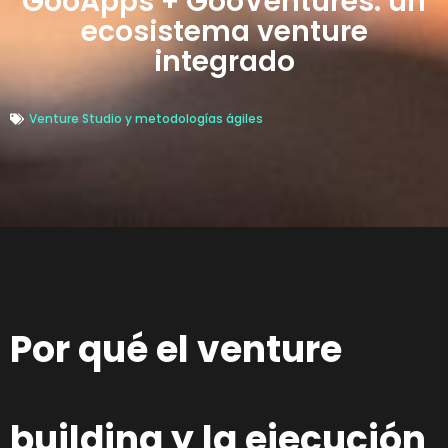
GooApps + GooVentures: un
ecosistema venture
integrado
Venture Studio y metodologías ágiles
Por qué el venture
building y la ejecución